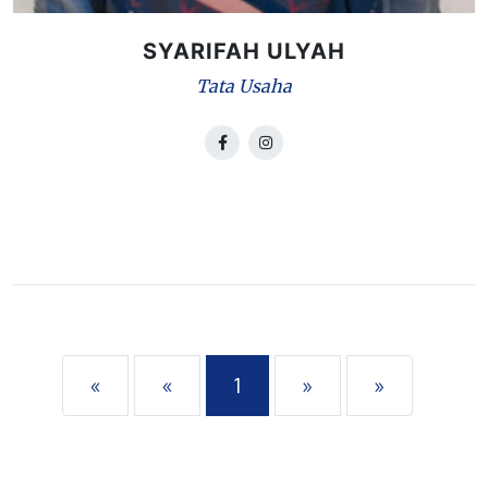
SYARIFAH ULYAH
Tata Usaha
«
«
1
»
»