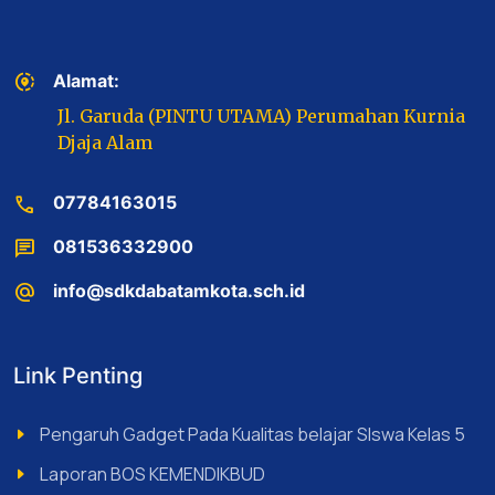
share_location
Alamat:
Jl. Garuda (PINTU UTAMA) Perumahan Kurnia
Djaja Alam
call
07784163015
chat
081536332900
alternate_email
info@sdkdabatamkota.sch.id
Link Penting
Pengaruh Gadget Pada Kualitas belajar SIswa Kelas 5
Laporan BOS KEMENDIKBUD